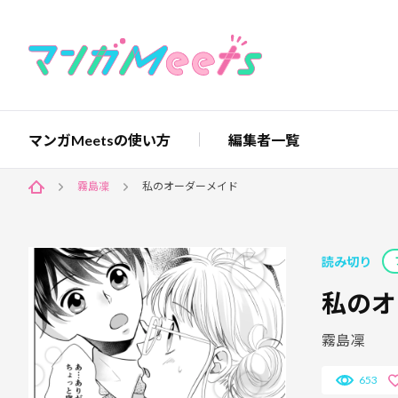
マンガMeetsの使い方
編集者一覧
霧島凜
私のオーダーメイド
読み切り
私のオ
霧島凜
653