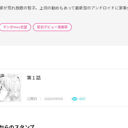
家が荒れ放題の智子。上司の勧めもあって最新型のアンドロイドに家事
マンガMee志望
翌日デビュー漫画賞
第１話
公開日
2020/09/04
655
からのスタンプ