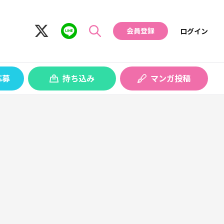
会員登録
ログイン
検
索
応募
持ち込み
マンガ投稿