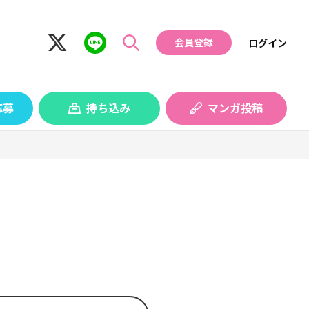
会員登録
ログイン
検
索
応募
持ち込み
マンガ投稿