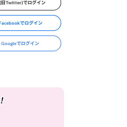
 (旧Twitter)でログイン
Facebookでログイン
Googleでログイン